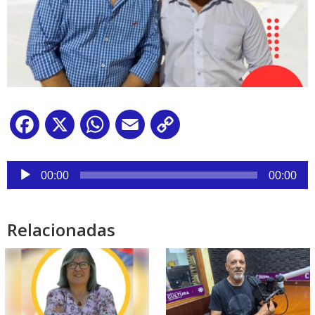
Facebook
X
WhatsApp
Email
Copy
Link
Reproductor
de
00:00
00:00
audio
Relacionadas