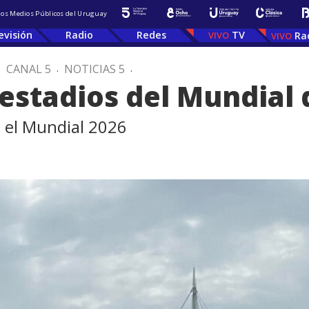
 los Medios Públicos del Uruguay
evisión
Radio
Redes
TV
Ra
.
CANAL 5
.
NOTICIAS 5
.
 estadios del Mundial
en el Mundial 2026