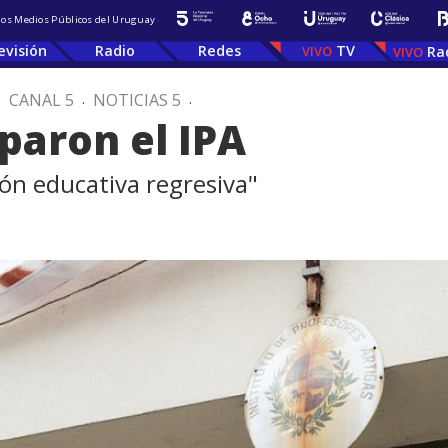
 los Medios Públicos del Uruguay
evisión
Radio
Redes
TV
Ra
.
CANAL 5
.
NOTICIAS 5
.
paron el IPA
n educativa regresiva"