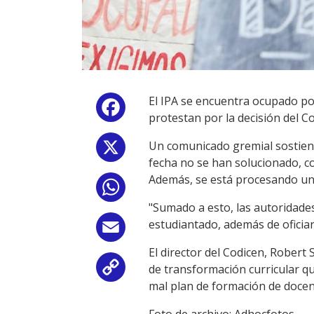
El IPA se encuentra ocupado por
Facebook
protestan por la decisión del Co
Un comunicado gremial sostiene
X
fecha no se han solucionado, co
Además, se está procesando una 
WhatsApp
"Sumado a esto, las autoridades
estudiantado, además de oficia
Email
El director del Codicen, Robert
de transformación curricular qu
Copy
mal plan de formación de docent
Link
Foto de archivo: Adhocfotos