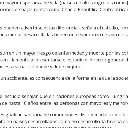
con mayor esperanza de vida (países de altos ingresos como 
aciones de bajas rentas como Chad o República Centroafrican
s pueden advertirse estas diferencias, señala el estudio, r
ones menos desarrolladas tienen una esperanza de vida dos
 sufren un mayor riesgo de enfermedad y muerte por las con
ecen", lamentó al presentarse el estudio el director genera
 esta situación puede y debe mejorar.
 un accidente, es consecuencia de la forma en la que la socie
el estudio señalan que en naciones europeas como Hungría,
a de hasta 10 años entre las personas con mayores y menore
desigualdad sanitaria de comunidades discriminadas como lo
o en países desarrollados como en desarrollo: la brecha es d