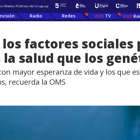
 los Medios Públicos del Uruguay
evisión
Radio
Redes
TV
Ra
 los factores sociales
la salud que los gené
 con mayor esperanza de vida y los que es
os, recuerda la OMS