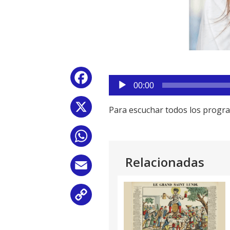
Reproductor
Facebook
de
00:00
audio
X
Para escuchar todos los progr
WhatsApp
Relacionadas
Email
Copy
Link