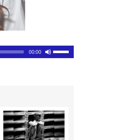
Utiliza
00:00
las
teclas
de
flecha
arriba/abajo
para
aumentar
o
disminuir
el
volumen.