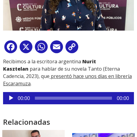
Facebook
X
WhatsApp
Email
Copy
Link
Recibimos a la escritora argentina
Nurit
Kasztelan
para hablar de su novela Tanto (Eterna
Cadencia, 2023), que
presentó hace unos días en librería
Escaramuza
.
Reproductor
00:00
00:00
de
audio
Relacionadas