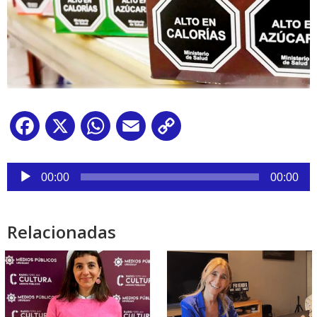
Facebook
X
WhatsApp
Email
Copy
Link
Reproductor
de
00:00
00:00
audio
Relacionadas