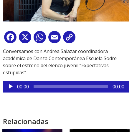
Facebook
X
WhatsApp
Email
Copy
Link
Conversamos con Andrea Salazar coordinadora
académica de Danza Contemporánea Escuela Sodre
sobre el estreno del elenco juvenil “Expectativas
estúpidas”.
Reproductor
00:00
00:00
de
audio
Relacionadas