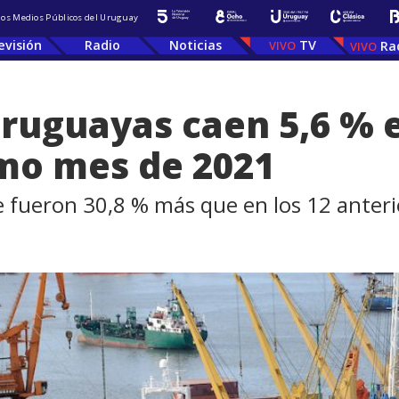
 los Medios Públicos del Uruguay
evisión
Radio
Noticias
TV
Ra
ruguayas caen 5,6 % 
mo mes de 2021
e fueron 30,8 % más que en los 12 anteri