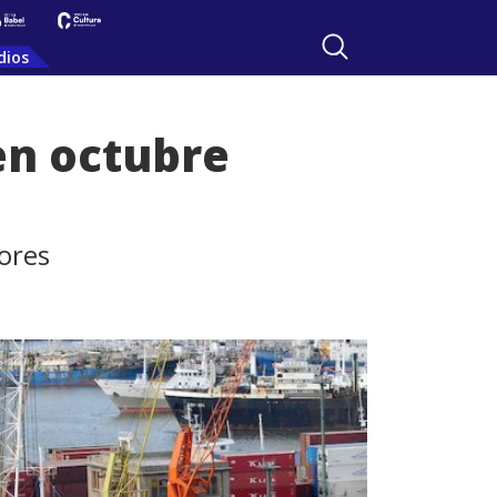
dios
en octubre
ores