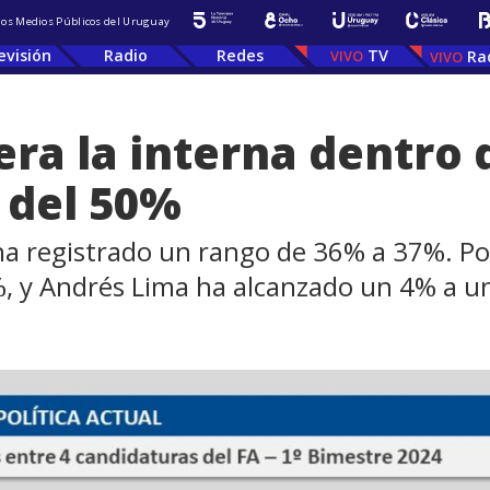
 los Medios Públicos del Uruguay
evisión
Radio
Redes
TV
Ra
era la interna dentro 
 del 50%
ha registrado un rango de 36% a 37%. Po
, y Andrés Lima ha alcanzado un 4% a u