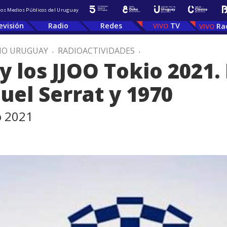
 los Medios Públicos del Uruguay
evisión
Radio
Redes
TV
Ra
IO URUGUAY
.
RADIOACTIVIDADES
.
y los JJOO Tokio 2021.
uel Serrat y 1970
o 2021