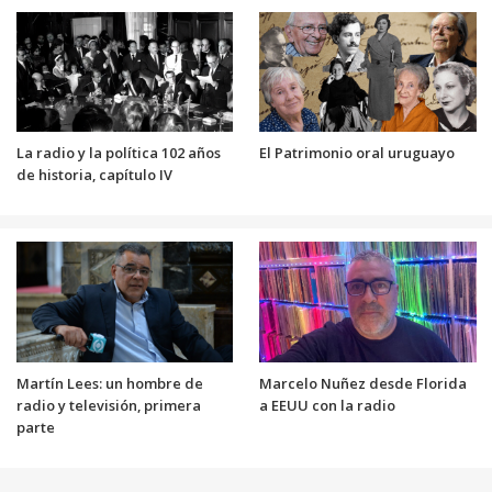
La radio y la política 102 años
El Patrimonio oral uruguayo
de historia, capítulo IV
Martín Lees: un hombre de
Marcelo Nuñez desde Florida
radio y televisión, primera
a EEUU con la radio
parte