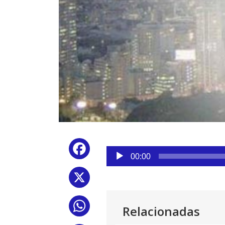
Reproductor
Facebook
de
00:00
audio
X
WhatsApp
Relacionadas