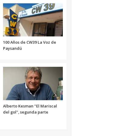
aumentar
o
disminuir
el
volumen.
100 Años de CW39 La Voz de
Paysandú
Alberto Kesman "El Mariscal
del gol", segunda parte