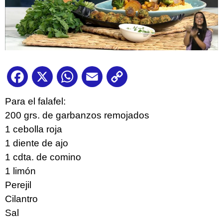
Facebook
X
WhatsApp
Email
Copy
Link
Para el falafel:
200 grs. de garbanzos remojados
1 cebolla roja
1 diente de ajo
1 cdta. de comino
1 limón
Perejil
Cilantro
Sal