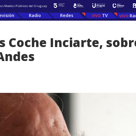
 los Medios Públicos del Uruguay
evisión
Radio
Redes
TV
Ra
is Coche Inciarte, sobr
 Andes