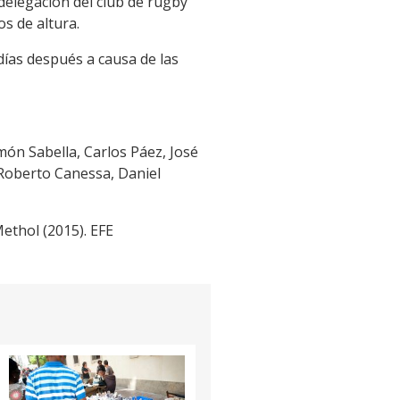
 delegación del club de rugby
os de altura.
días después a causa de las
ón Sabella, Carlos Páez, José
 Roberto Canessa, Daniel
Methol (2015). EFE