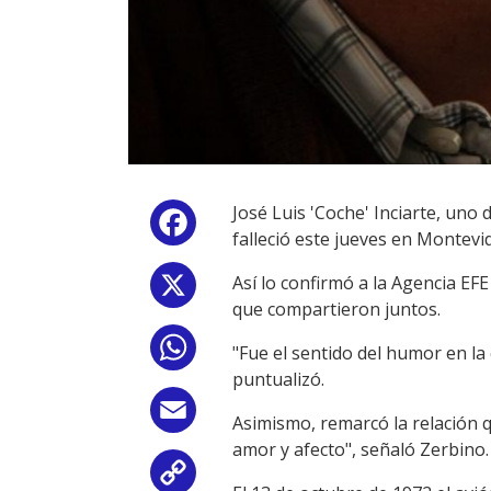
José Luis 'Coche' Inciarte, uno
Facebook
falleció este jueves en Montevi
Así lo confirmó a la Agencia EF
X
que compartieron juntos.
WhatsApp
"Fue el sentido del humor en la
puntualizó.
Email
Asimismo, remarcó la relación q
amor y afecto", señaló Zerbino.
Copy