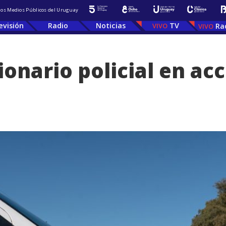
 los Medios Públicos del Uruguay
evisión
Radio
Noticias
TV
Ra
ionario policial en ac