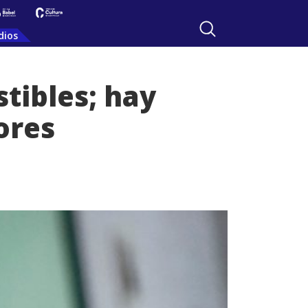
dios
tibles; hay
ores