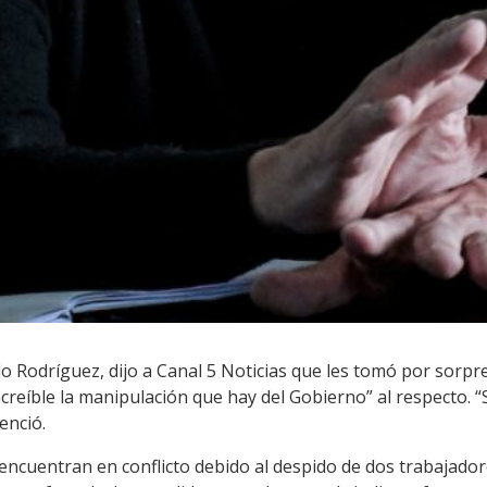
do Rodríguez, dijo a Canal 5 Noticias que les tomó por sorp
creíble la manipulación que hay del Gobierno” al respecto. 
enció.
 encuentran en conflicto debido al despido de dos trabajado