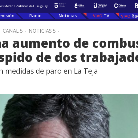
 los Medios Públicos del Uruguay
evisión
Radio
Noticias
TV
Ra
.
CANAL 5
.
NOTICIAS 5
.
na aumento de combus
espido de dos trabajad
n medidas de paro en La Teja