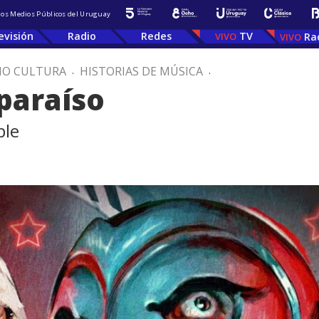
 los Medios Públicos del Uruguay
evisión
Radio
Redes
TV
Ra
IO CULTURA
.
HISTORIAS DE MÚSICA
.
paraíso
ble