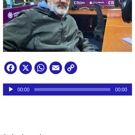
Facebook
X
WhatsApp
Email
Copy
Link
Reproductor
de
00:00
00:00
audio