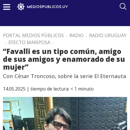
PORTAL MEDIOS PÚBLICOS
.
RADIO
.
RADIO URUGUAY
.
EFECTO MARIPOSA
.
“Favalli es un tipo común, amigo
de sus amigos y enamorado de su
mujer”
Con César Troncoso, sobre la serie El Eternauta
14.05.2025 |
tiempo de lectura:
< 1
minuto