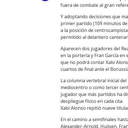
fuera de combate al gran refer
Link
Y adoptando decisiones que mar
primer partido (109 minutos de 
a la posición de centrocampist
permitido al delantero cantera
Aparecen dos jugadores del Rea
en la portería y Fran García en 
que no podrá contar Xabi Alonso
cuartos de final ante el Borus
La columna vertebral inicial de
mediocentro o como tercer centra
jugador que más partidos ha di
despliegue físico en cada cita.
Xabi Alonso repitió nueve titul
En el camino a semifinales hast
Alexander-Arnold, Huijsen, Fran