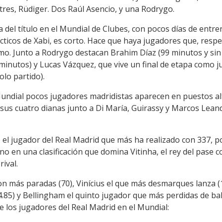
 tres, Rüdiger. Dos Raúl Asencio, y una Rodrygo.
 del título en el Mundial de Clubes, con pocos días de entr
cticos de Xabi, es corto. Hace que haya jugadores que, respe
. Junto a Rodrygo destacan Brahim Díaz (99 minutos y sin 
minutos) y Lucas Vázquez, que vive un final de etapa como j
lo partido).
 Mundial pocos jugadores madridistas aparecen en puestos a
us cuatro dianas junto a Di María, Guirassy y Marcos Leandr
el jugador del Real Madrid que más ha realizado con 337, p
no en una clasificación que domina Vitinha, el rey del pase 
ival.
on más paradas (70), Vinícius el que más desmarques lanza (1
.85) y Bellingham el quinto jugador que más perdidas de ba
e los jugadores del Real Madrid en el Mundial: