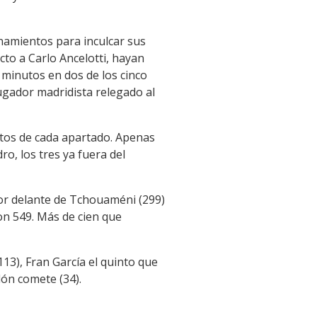
enamientos para inculcar sus
cto a Carlo Ancelotti, hayan
minutos en dos de los cinco
ugador madridista relegado al
ltos de cada apartado. Apenas
o, los tres ya fuera del
or delante de Tchouaméni (299)
con 549. Más de cien que
13), Fran García el quinto que
lón comete (34).