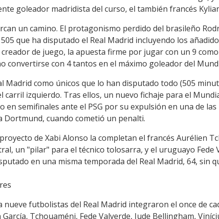
ente goleador madridista del curso, el también francés Kyli
can un camino. El protagonismo perdido del brasileño Rodry
505 que ha disputado el Real Madrid incluyendo los añadidos
a creador de juego, la apuesta firme por jugar con un 9 com
no convertirse con 4 tantos en el máximo goleador del Mundi
l Madrid como únicos que lo han disputado todo (505 minuto
el carril izquierdo. Tras ellos, un nuevo fichaje para el Mundi
 en semifinales ante el PSG por su expulsión en una de las 
sia Dortmund, cuando cometió un penalti.
l proyecto de Xabi Alonso la completan el francés Aurélien T
l, un "pilar" para el técnico tolosarra, y el uruguayo Fede V
sputado en una misma temporada del Real Madrid, 64, sin qu
ares
a nueve futbolistas del Real Madrid integraron el once de ca
 García, Tchouaméni, Fede Valverde, Jude Bellingham, Viníci