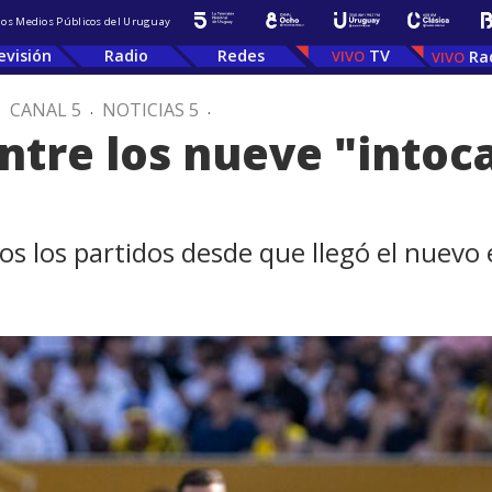
 los Medios Públicos del Uruguay
evisión
Radio
Redes
TV
Ra
.
CANAL 5
.
NOTICIAS 5
.
ntre los nueve "intoc
dos los partidos desde que llegó el nuevo