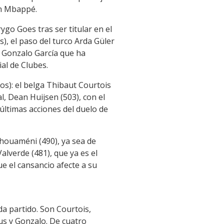
an Mbappé.
go Goes tras ser titular en el
), el paso del turco Arda Güler
o Gonzalo García que ha
al de Clubes.
s): el belga Thibaut Courtois
al, Dean Huijsen (503), con el
últimas acciones del duelo de
chouaméni (490), ya sea de
alverde (481), que ya es el
e el cansancio afecte a su
da partido. Son Courtois,
us y Gonzalo. De cuatro