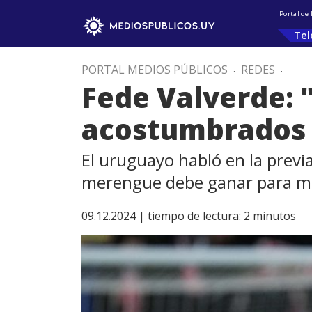
Portal de
Tel
PORTAL MEDIOS PÚBLICOS
.
REDES
.
Fede Valverde: 
acostumbrados 
El uruguayo habló en la previ
merengue debe ganar para met
09.12.2024 |
tiempo de lectura:
2
minutos