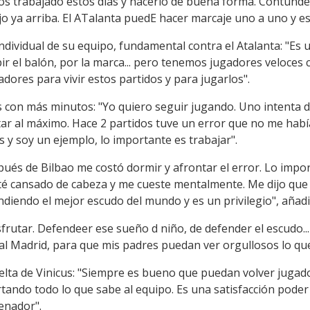
s trabajado estos días y hacerlo de buena forma. Contund
o ya arriba. El ATalanta puedE hacer marcaje uno a uno y eso
individual de su equipo, fundamental contra el Atalanta: "E
ibir el balón, por la marca... pero tenemos jugadores veloces
dores para vivir estos partidos y para jugarlos".
s con más minutos: "Yo quiero seguir jugando. Uno intenta d
tar al máximo. Hace 2 partidos tuve un error que no me hab
s y soy un ejemplo, lo importante es trabajar".
ués de Bilbao me costó dormir y afrontar el error. Lo import
sté cansado de cabeza y me cueste mentalmente. Me dijo que 
diendo el mejor escudo del mundo y es un privilegio", añadi
sfrutar. Defendeer ese sueño d niño, de defender el escudo.
al Madrid, para que mis padres puedan ver orgullosos lo que 
elta de Vinicus: "Siempre es bueno que puedan volver jugado
ortando todo lo que sabe al equipo. Es una satisfacción poder
enador".