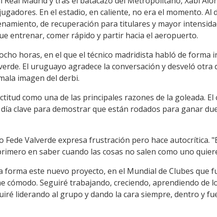
al Real Madrid y tras el batacazo del Metropolitano, Xabi Al
ugadores. En el estadio, en caliente, no era el momento. Al d
renamiento, de recuperación para titulares y mayor intensid
e entrenar, comer rápido y partir hacia el aeropuerto.
ocho horas, en el que el técnico madridista habló de forma 
lverde. El uruguayo agradece la conversación y desveló otra 
mala imagen del derbi.
ctitud como una de las principales razones de la goleada. El 
l día clave para demostrar que están rodados para ganar du
 Fede Valverde expresa frustración pero hace autocrítica. "
primero en saber cuando las cosas no salen como uno quiere
forma este nuevo proyecto, en el Mundial de Clubes que fu
e cómodo. Seguiré trabajando, creciendo, aprendiendo de lo
iré liderando al grupo y dando la cara siempre, dentro y fu