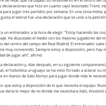
e de Fede, que ha bajado su rendimiento en el centro del ca
 declaraciones que hizo en cuanto cayó lesionado Trent, vi
ba para jugar tres partidos por semana. En una zona mixta, p
gusta el lateral fue una declaración que se unió a la petici
un entrenador a la hora de elegir. "Estoy haciendo las cosa
bajé. He disputado el medio con los mejores jugadores del 
res del centro del campo del Real Madrid. El entrenador sab
tiene muy convencido. Siempre estoy a disposición, pero hay
d de jugar ahí", afirmó.
a declaración y, días después, en su siguiente comparecencia
t, el futbolista uruguayo se ha visto forzado a aclarar su m
e en manos de Xabi Alonso para jugar donde más le necesite
or que estoy a disposición de lo que necesita el equipo. Nu
que daría lo mejor de mí donde me necesitara Xabi, Ancelotii 