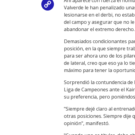
Ahí aparece con fuerza el nombr
Copy
Valverde le han penalizado unas
lesionarse en el derbi, no esta
Link
del campo y asegurar que no le 
abandonar el extremo derecho.
Demasiados condicionantes para 
posición, en la que siempre tra
para ser ahora uno de los pila
de lateral, creo que eso ya lo 
máximo para tener la oportunida
Sorprendió la contundencia de l
Liga de Campeones ante el Kaira
su preferencia, pero poniéndos
"Siempre dejé claro al entrenad
otras posiciones. Siempre dije 
opinión", manifestó.