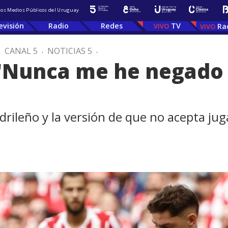
 los Medios Públicos del Uruguay
evisión
Radio
Redes
TV
Ra
.
CANAL 5
.
NOTICIAS 5
.
"Nunca me he negado 
drileño y la versión de que no acepta juga