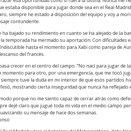
brazar esa oportunidad como si fuera la última. Nunca me ne
e estaba disponible para jugar donde sea en el Real Madrid, 
claro, siempre he estado a disposición del equipo y voy a mo
nsaje contundente.
e ha bajado su rendimiento en cuanto se ha alejado de la b
e la temporada ha mermado su aportación. Con dificultades e
 Indiscutible hasta el momento para Xabi como pareja de A
escanso del francés.
sa crecer en el centro del campo. "No nací para jugar de la
un momento para otro, por una emergencia, que me tocó jug
 siempre tuve la duda en mi interior de que esos partidos 
nfesó, mostrando cierta inseguridad que nunca ha reflejado 
ómodo porque no me siento capaz de cerrar atrás como defe
mpre dejé claro que jugué toda mi vida en el medio campo per
 suavizando su mensaje de hace dos semanas.
lonso