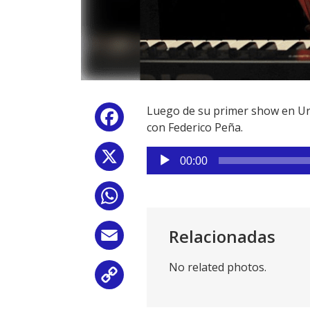
Luego de su primer show en Ur
Facebook
con Federico Peña.
Reproductor
X
00:00
de
audio
WhatsApp
Relacionadas
Email
No related photos.
Copy
Link