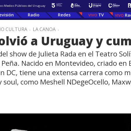
 los Medios Públicos del Uruguay
evisión
Radio
Redes
TV
Ra
IO CULTURA
.
LA CANOA
.
olvió a Uruguay y cum
del show de Julieta Rada en el Teatro Sol
co Peña. Nacido en Montevideo, criado en
n DC, tiene una extensa carrera como 
 y soul, como Meshell NDegeOcello, Maxw