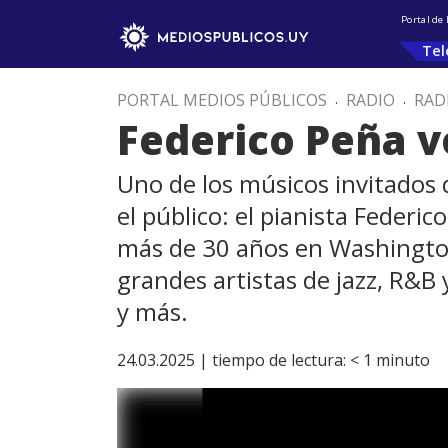
Portal de
Tel
PORTAL MEDIOS PÚBLICOS
.
RADIO
.
RAD
Federico Peña v
Uno de los músicos invitados 
el público: el pianista Federi
más de 30 años en Washingto
grandes artistas de jazz, R&B
y más.
24.03.2025 |
tiempo de lectura:
< 1
minuto