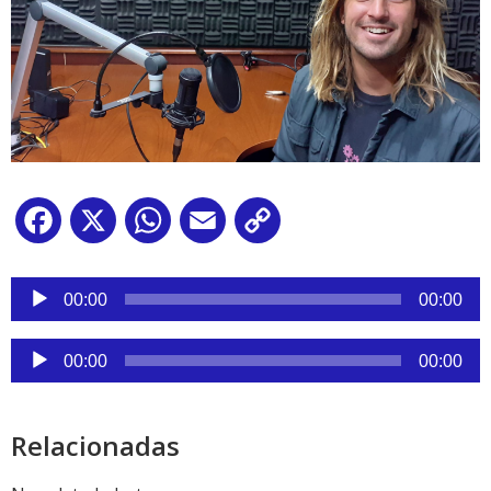
Facebook
X
WhatsApp
Email
Copy
Link
Reproductor
de
00:00
00:00
audio
Reproductor
00:00
00:00
de
audio
Relacionadas