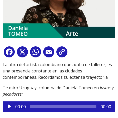
Facebook
X
WhatsApp
Email
Copy
Link
La obra del artista colombiano que acaba de fallecer, es
una presencia constante en las ciudades
contemporáneas. Recordamos su extensa trayectoria.
Te miro Uruguay, columna de Daniela Tomeo en
Justos y
pecadores:
Reproductor
00:00
00:00
de
audio