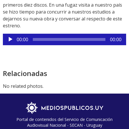
primeros diez discos. En una fugaz visita a nuestro país
se hizo tiempo para concurrir a nuestros estudios a
dejarnos su nueva obra y conversar al respecto de este
estreno.
Reproductor
00:00
00:00
de
audio
Relacionadas
No related photos.
Portal de contenidos del Servicio de Comunicación
Audiovisual Nacional - SECAN - Uruguay