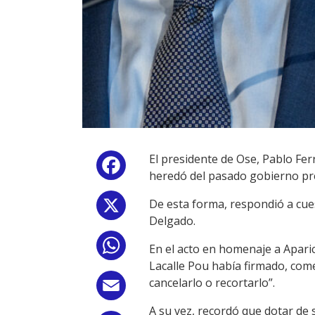
El presidente de Ose, Pablo Ferr
Facebook
heredó del pasado gobierno pr
De esta forma, respondió a cues
X
Delgado.
WhatsApp
En el acto en homenaje a Aparic
Lacalle Pou había firmado, com
cancelarlo o recortarlo”.
Email
A su vez, recordó que dotar de