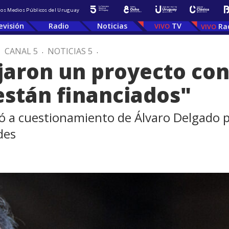
 los Medios Públicos del Uruguay
evisión
Radio
Noticias
TV
Ra
.
CANAL 5
.
NOTICIAS 5
.
ejaron un proyecto con
están financiados"
ó a cuestionamiento de Álvaro Delgado p
des