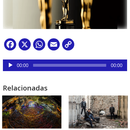
Facebook
X
WhatsApp
Email
Copy
Link
Reproductor
de
00:00
00:00
audio
Relacionadas