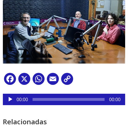
Facebook
X
WhatsApp
Email
Copy
Link
Reproductor
de
00:00
00:00
audio
Relacionadas