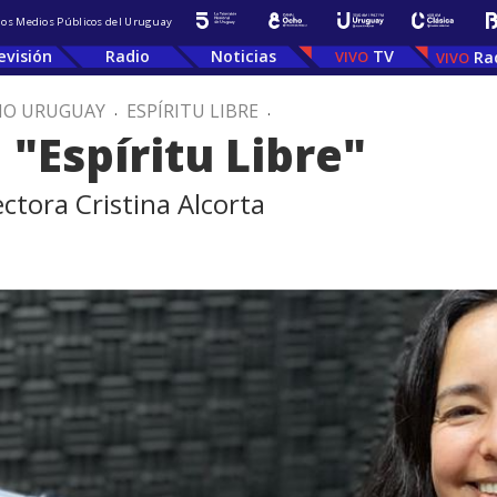
 los Medios Públicos del Uruguay
evisión
Radio
Noticias
TV
Ra
IO URUGUAY
.
ESPÍRITU LIBRE
.
 "Espíritu Libre"
ectora Cristina Alcorta