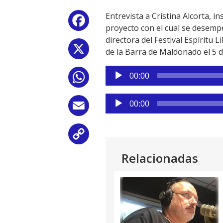
Entrevista a Cristina Alcorta, 
Facebook
proyecto con el cual se desemp
directora del Festival Espíritu 
X
de la Barra de Maldonado el 5 
Reproductor
00:00
WhatsApp
de
audio
Reproductor
00:00
Email
de
audio
Copy
Relacionadas
Link