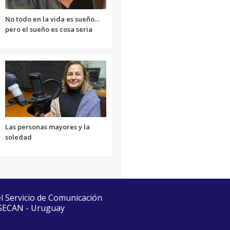
volumen.
No todo en la vida es sueño…
pero el sueño es cosa seria
Las personas mayores y la
soledad
el Servicio de Comunicación
 SECAN - Uruguay