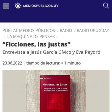
PORTAL MEDIOS PÚBLICOS
.
RADIO
.
RADIO URUGUAY
.
LA MÁQUINA DE PENSAR
.
“Ficciones, las justas”
Entrevista a Jesús García Cívico y Eva Peydró
23.06.2022 |
tiempo de lectura:
< 1
minuto