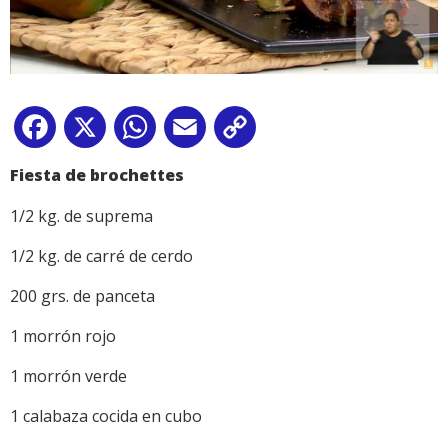
Facebook
X
WhatsApp
Email
Copy
Link
Fiesta de brochettes
1/2 kg.
de
suprema
1/2 kg. de
c
arr
é
de cerdo
200 grs. de panceta
1
m
orr
ó
n rojo
1
m
orr
ó
n verde
1 calabaza cocida en cubo