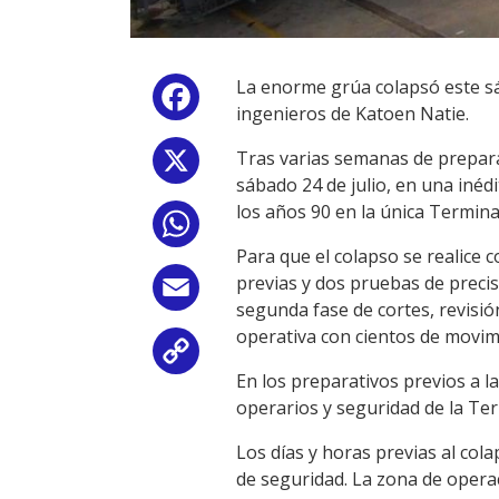
La enorme grúa colapsó este sá
Facebook
ingenieros de Katoen Natie.
Tras varias semanas de preparat
X
sábado 24 de julio, en una inéd
los años 90 en la única Termin
WhatsApp
Para que el colapso se realice 
previas y dos pruebas de precis
Email
segunda fase de cortes, revisió
operativa con cientos de movi
Copy
En los preparativos previos a l
Link
operarios y seguridad de la Te
Los días y horas previas al col
de seguridad. La zona de operac