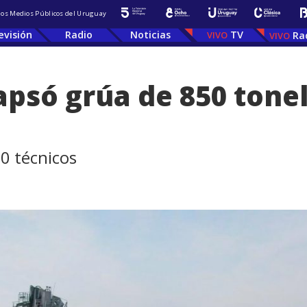
 los Medios Públicos del Uruguay
evisión
Radio
Noticias
TV
Ra
apsó grúa de 850 tonel
0 técnicos