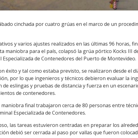
bado cinchada por cuatro grúas en el marco de un procedim
ivos y varios ajustes realizados en las últimas 96 horas, fin
ita maniobra para el país, colapsó la grúa pórtico Kocks III 
al Especializada de Contenedores del Puerto de Montevideo.
con éxito y tal como estaba previsto, se realizaron desde el
ión, por lo que ingenieros y técnicos debieron evaluar la in
n de eslingas y pruebas de distancia y fuerza en un escenar
mientos de contenedores.
a maniobra final trabajaron cerca de 80 personas entre técnic
rminal Especializada de Contenedores.
apso, las tareas estuvieron centradas en preparar los alrede
ión debió ser cerrada al paso por vallas que fueron colocad