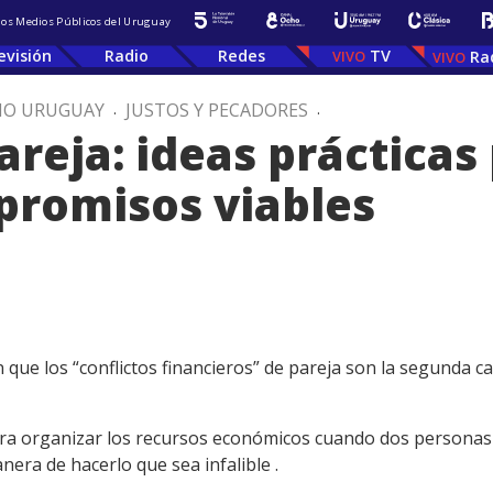
 los Medios Públicos del Uruguay
evisión
Radio
Redes
TV
Ra
IO URUGUAY
.
JUSTOS Y PECADORES
.
areja: ideas prácticas 
promisos viables
que los “conflictos financieros” de pareja son la segunda 
ra organizar los recursos económicos cuando dos personas d
ra de hacerlo que sea infalible .