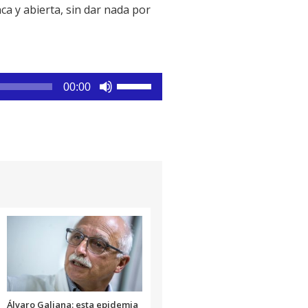
ca y abierta, sin dar nada por
Utiliza
00:00
las
teclas
de
flecha
arriba/abajo
para
aumentar
o
disminuir
el
volumen.
Álvaro Galiana: esta epidemia