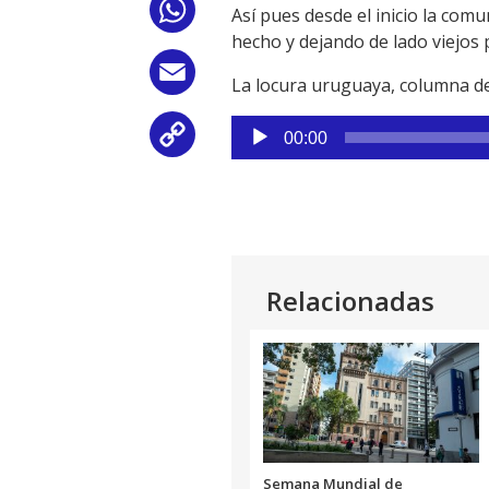
WhatsApp
Así pues desde el inicio la comu
hecho y dejando de lado viejos p
Email
La locura uruguaya, columna d
Reproductor
Copy
00:00
de
audio
Link
Relacionadas
Semana Mundial de