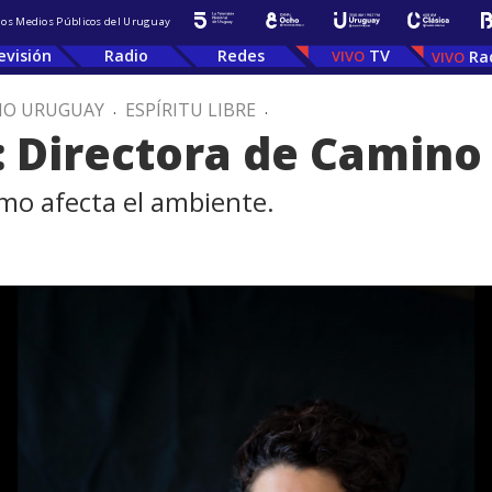
 los Medios Públicos del Uruguay
evisión
Radio
Redes
TV
Ra
IO URUGUAY
.
ESPÍRITU LIBRE
.
: Directora de Camino
mo afecta el ambiente.