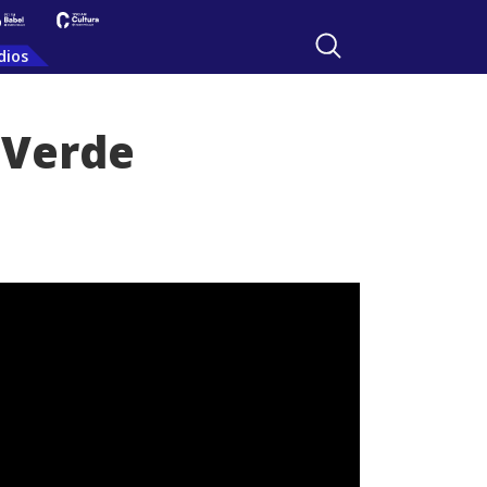
dios
 Verde