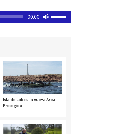
Utiliza
00:00
las
teclas
de
flecha
arriba/abajo
para
aumentar
o
disminuir
el
volumen.
Isla de Lobos, la nueva Área
Protegida