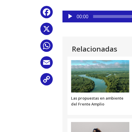
Reproductor
Facebook
de
00:00
audio
X
WhatsApp
Relacionadas
Email
Copy
Link
Las propuestas en ambiente
del Frente Amplio