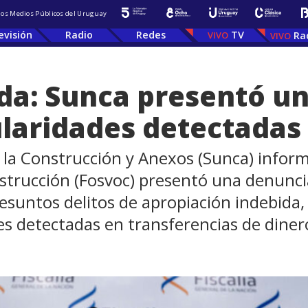
 los Medios Públicos del Uruguay
evisión
Radio
Redes
TV
Ra
da: Sunca presentó u
ularidades detectadas
e la Construcción y Anexos (Sunca) inform
strucción (Fosvoc) presentó una denuncia
esuntos delitos de apropiación indebida, 
es detectadas en transferencias de dinero