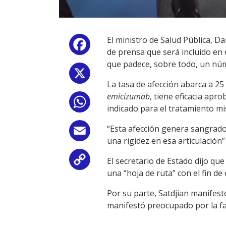
El ministro de Salud Pública, Da
Facebook
de prensa que será incluido en 
que padece, sobre todo, un nú
X
La tasa de afección abarca a 25 
emicizumab
, tiene eficacia apro
WhatsApp
indicado para el tratamiento m
“Esta afección genera sangrado
Email
una rigidez en esa articulación”
El secretario de Estado dijo qu
Copy
una “hoja de ruta” con el fin d
Link
Por su parte, Satdjian manifest
manifestó preocupado por la fal