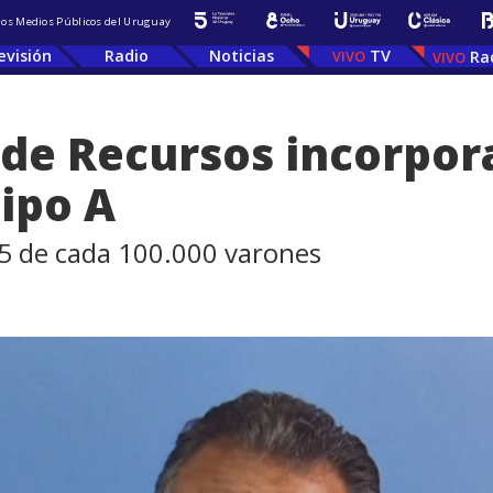
 los Medios Públicos del Uruguay
evisión
Radio
Noticias
TV
Ra
de Recursos incorpor
tipo A
25 de cada 100.000 varones