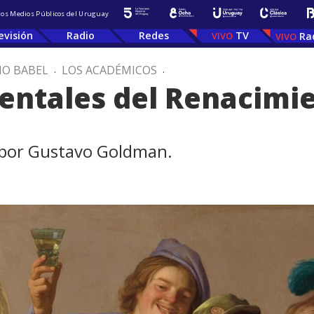
 los Medios Públicos del Uruguay
evisión
Radio
Redes
TV
Ra
IO BABEL
.
LOS ACADÉMICOS
.
entales del Renacimi
 por Gustavo Goldman.