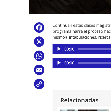
Continúan estas clases magistral
Facebook
programa narra el proceso haci
mismo!) intabulaciones, ricerca
X
Reproductor
00:00
de
WhatsApp
audio
Reproductor
00:00
de
Email
audio
Copy
Link
Relacionadas