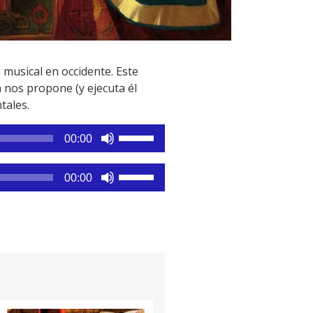
 musical en occidente. Este
 nos propone (y ejecuta él
tales.
Utiliza
00:00
las
teclas
Utiliza
00:00
de
las
flecha
teclas
arriba/abajo
de
para
flecha
aumentar
arriba/abajo
o
para
disminuir
aumentar
el
o