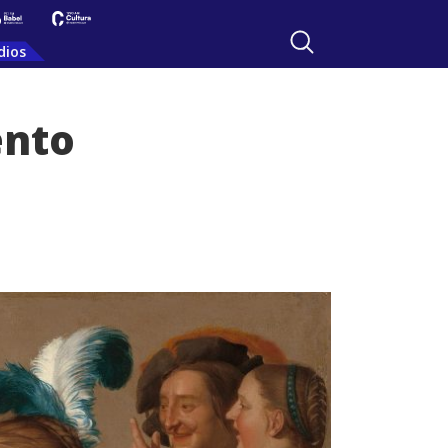
dios
ento