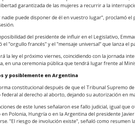
libertad garantizada de las mujeres a recurrir a la interrupc
nadie puede disponer de él en vuestro lugar", proclamó el pr
sesión.
posibilidad del presidente de influir en el Legislativo, Emm
ó el "orgullo francés" y el "mensaje universal" que lanza el pa
la ley el próximo viernes, coincidiendo con la jornada inte
a, en una ceremonia pública que tendrá lugar frente al Minist
os y posiblemente en Argentina
forma constitucional después de que el Tribunal Supremo d
 federal al derecho al aborto, dejando su autorización en m
ciones de este lunes señalaron ese fallo judicial, igual que o
en Polonia, Hungría o en la Argentina del presidente Javier
e. "El riesgo de involución existe", señaló como resumen la