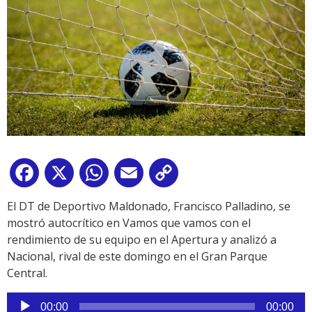
Facebook
X
WhatsApp
Email
Copy
Link
El DT de Deportivo Maldonado, Francisco Palladino, se
mostró autocrítico en Vamos que vamos con el
rendimiento de su equipo en el Apertura y analizó a
Nacional, rival de este domingo en el Gran Parque
Central.
Reproductor
00:00
00:00