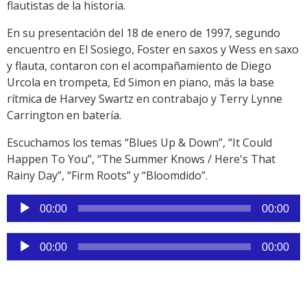
flautistas de la historia.
En su presentación del 18 de enero de 1997, segundo
encuentro en El Sosiego, Foster en saxos y Wess en saxo
y flauta, contaron con el acompañamiento de Diego
Urcola en trompeta, Ed Simon en piano, más la base
rítmica de Harvey Swartz en contrabajo y Terry Lynne
Carrington en batería.
Escuchamos los temas “Blues Up & Down”, “It Could
Happen To You”, “The Summer Knows / Here's That
Rainy Day”, “Firm Roots” y “Bloomdido”.
Reproductor
00:00
00:00
de
audio
Reproductor
00:00
00:00
de
audio