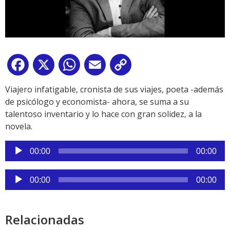
Facebook
X
WhatsApp
Email
Copy
Link
Viajero infatigable, cronista de sus viajes, poeta -además
de psicólogo y economista- ahora, se suma a su
talentoso inventario y lo hace con gran solidez, a la
novela.
Reproductor
00:00
00:00
de
audio
Reproductor
00:00
00:00
de
audio
Relacionadas