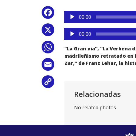
Reproductor
Facebook
de
00:00
audio
X
Reproductor
00:00
de
audio
WhatsApp
“La Gran vía”, “La Verbena d
madrileñismo retratado en in
Zar,” de Franz Lehar, la hi
Email
Copy
Relacionadas
Link
No related photos.