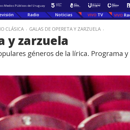
 los Medios Públicos del Uruguay
evisión
Radio
Noticias
TV
Ra
IO CLÁSICA
.
GALAS DE OPERETA Y ZARZUELA
.
a y zarzuela
opulares géneros de la lírica. Programa 