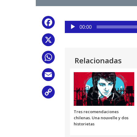
Reproductor
Facebook
de
00:00
audio
X
WhatsApp
Relacionadas
Email
Copy
Link
Tres recomendaciones
chilenas. Una nouvelle y dos
historietas