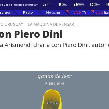
 los Medios Públicos del Uruguay
evisión
Radio
Noticias
TV
Ra
IO URUGUAY
.
LA MÁQUINA DE PENSAR
.
on Piero Dini
a Arismendi charla con Piero Dini, autor