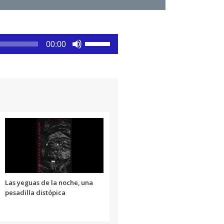
Utiliza
00:00
las
teclas
de
flecha
arriba/abajo
para
aumentar
o
disminuir
el
volumen.
Las yeguas de la noche, una
pesadilla distópica