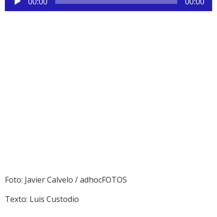
00:00
00:00
de
audio
Foto: Javier Calvelo / adhocFOTOS
Texto: Luis Custodio