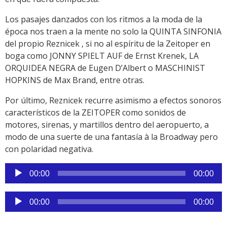
Los pasajes danzados con los ritmos a la moda de la
época nos traen a la mente no solo la QUINTA SINFONIA
del propio Reznicek , si no al espíritu de la Zeitoper en
boga como JONNY SPIELT AUF de Ernst Krenek, LA
ORQUIDEA NEGRA de Eugen D’Albert o MASCHINIST
HOPKINS de Max Brand, entre otras.
Por último, Reznicek recurre asimismo a efectos sonoros
característicos de la ZEITOPER como sonidos de
motores, sirenas, y martillos dentro del aeropuerto, a
modo de una suerte de una fantasía à la Broadway pero
con polaridad negativa.
Reproductor
00:00
00:00
de
audio
Reproductor
00:00
00:00
de
audio