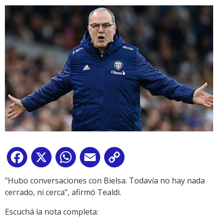
Facebook
X
WhatsApp
Email
Copy
Link
"Hubo conversaciones con Bielsa. Todavía no hay nada
cerrado, ni cerca"
, afirmó Tealdi.
Escuchá la nota completa: