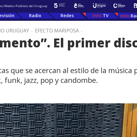
 los Medios Públicos del Uruguay
evisión
Radio
Redes
TV
Ra
IO URUGUAY
.
EFECTO MARIPOSA
.
mento”. El primer disc
as que se acercan al estilo de la música
, funk, jazz, pop y candombe.