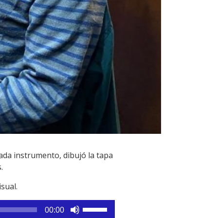
ada instrumento, dibujó la tapa
.
isual.
Utiliza
00:00
las