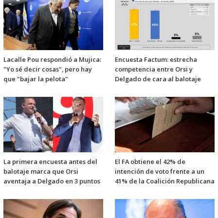
Lacalle Pou respondió a Mujica:
Encuesta Factum: estrecha
"Yo sé decir cosas", pero hay
competencia entre Orsi y
que "bajar la pelota"
Delgado de cara al balotaje
La primera encuesta antes del
El FA obtiene el 42% de
balotaje marca que Orsi
intención de voto frente a un
aventaja a Delgado en 3 puntos
41% de la Coalición Republicana