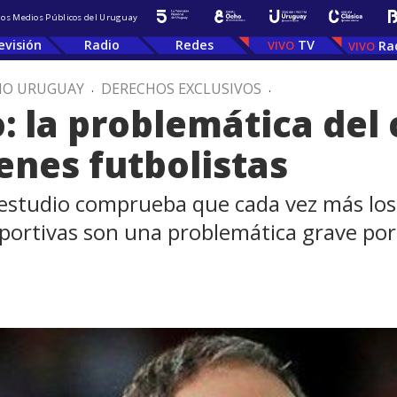
 los Medios Públicos del Uruguay
evisión
Radio
Redes
TV
Ra
IO URUGUAY
.
DERECHOS EXCLUSIVOS
.
 la problemática del 
enes futbolistas
 estudio comprueba que cada vez más lo
eportivas son una problemática grave por