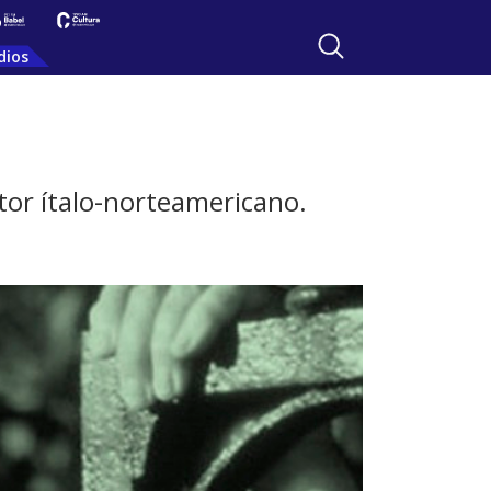
dios
itor ítalo-norteamericano.