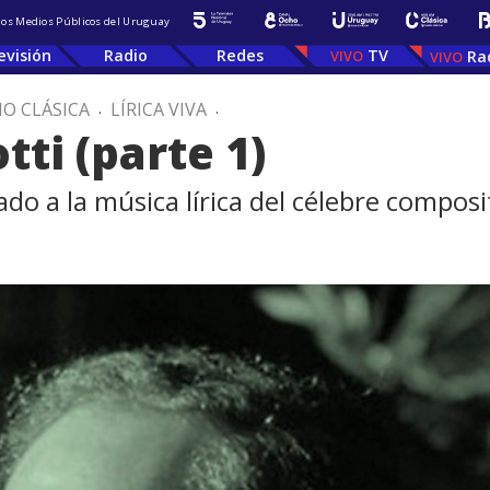
 los Medios Públicos del Uruguay
evisión
Radio
Redes
TV
Ra
IO CLÁSICA
.
LÍRICA VIVA
.
ti (parte 1)
do a la música lírica del célebre compos