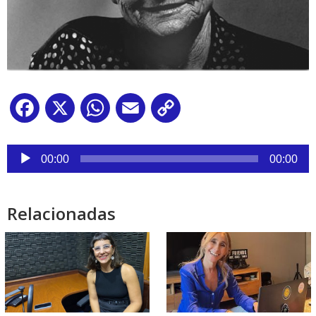
Facebook
X
WhatsApp
Email
Copy
Link
Reproductor
de
00:00
00:00
audio
Relacionadas